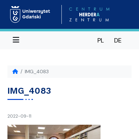
Menu
PL
DE
IMG_4083
IMG_4083
napisał(a)
2022-09-11