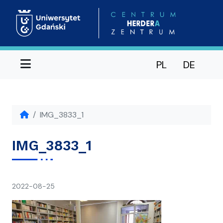
Menu
PL
DE
IMG_3833_1
IMG_3833_1
napisał(a)
2022-08-25