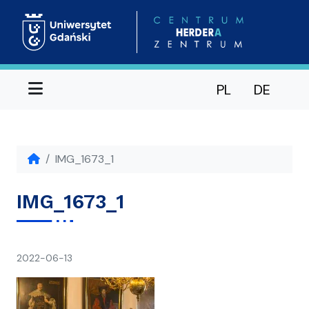
Menu
PL
DE
IMG_1673_1
IMG_1673_1
napisał(a)
2022-06-13