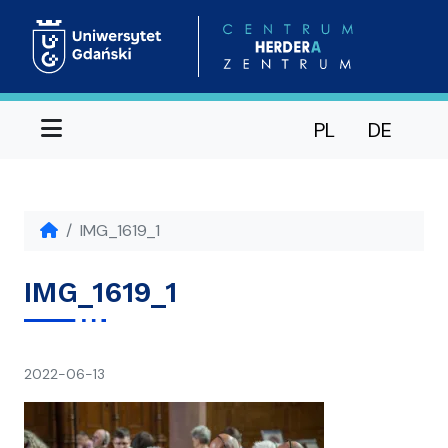
Menu
PL
DE
IMG_1619_1
IMG_1619_1
napisał(a)
2022-06-13