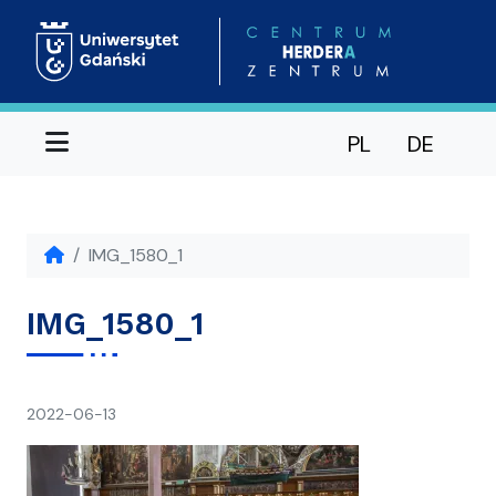
Menu
PL
DE
IMG_1580_1
IMG_1580_1
napisał(a)
2022-06-13