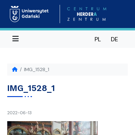
Menu
PL
DE
IMG_1528_1
IMG_1528_1
napisał(a)
2022-06-13