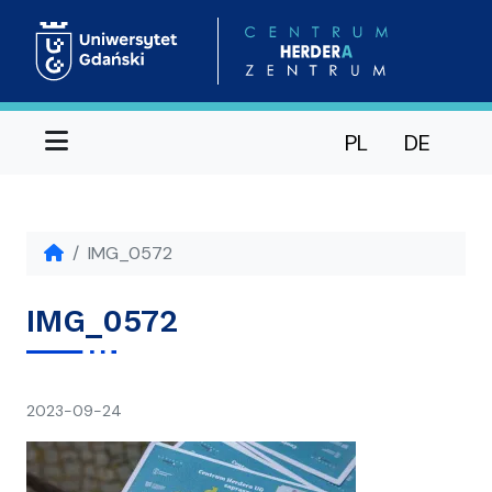
Menu
PL
DE
IMG_0572
IMG_0572
napisał(a)
2023-09-24
Ania