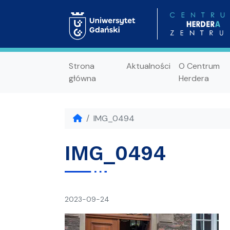
Strona
Aktualności
O Centrum
główna
Herdera
IMG_0494
IMG_0494
napisał(a)
2023-09-24
Ania