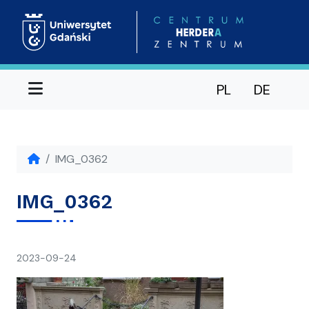
Menu
PL
DE
IMG_0362
IMG_0362
napisał(a)
2023-09-24
Ania