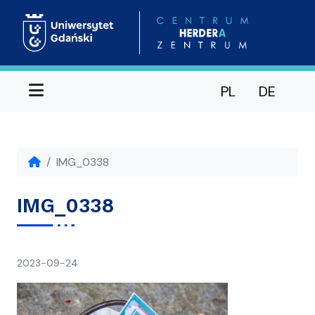
Menu
PL
DE
IMG_0338
IMG_0338
napisał(a)
2023-09-24
Ania