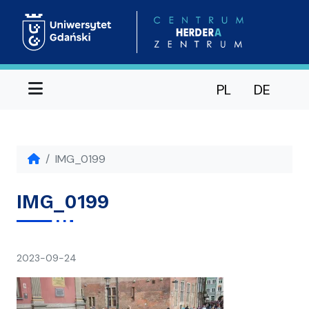
Menu
PL
DE
IMG_0199
IMG_0199
napisał(a)
2023-09-24
Ania