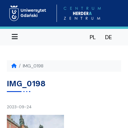
Menu
PL
DE
IMG_0198
IMG_0198
napisał(a)
2023-09-24
Ania