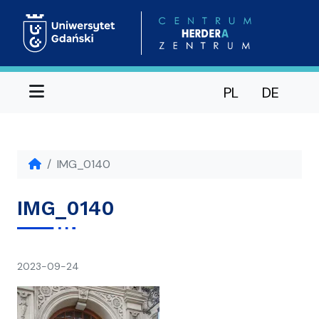
Menu
PL
DE
IMG_0140
IMG_0140
napisał(a)
2023-09-24
Ania