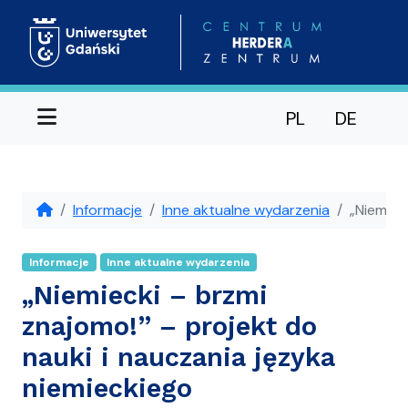
Menu
PL
DE
Informacje
Inne aktualne wydarzenia
„Niemiec
Informacje
Inne aktualne wydarzenia
„Niemiecki – brzmi
znajomo!” – projekt do
nauki i nauczania języka
niemieckiego