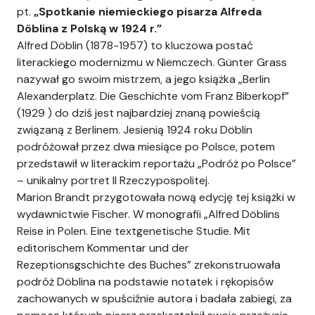
pt.
„Spotkanie niemieckiego pisarza Alfreda
Döblina z Polską w 1924 r.”
Alfred Döblin (1878-1957) to kluczowa postać
literackiego modernizmu w Niemczech. Günter Grass
nazywał go swoim mistrzem, a jego książka „Berlin
Alexanderplatz. Die Geschichte vom Franz Biberkopf”
(1929 ) do dziś jest najbardziej znaną powieścią
związaną z Berlinem. Jesienią 1924 roku Döblin
podróżował przez dwa miesiące po Polsce, potem
przedstawił w literackim reportażu „Podróż po Polsce”
– unikalny portret II Rzeczypospolitej.
Marion Brandt przygotowała nową edycję tej książki w
wydawnictwie Fischer. W monografii „Alfred Döblins
Reise in Polen. Eine textgenetische Studie. Mit
editorischem Kommentar und der
Rezeptionsgschichte des Buches” zrekonstruowała
podróż Döblina na podstawie notatek i rękopisów
zachowanych w spuściźnie autora i badała zabiegi, za