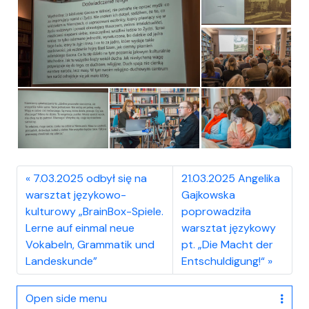
7.03.2025 odbył się na
21.03.2025 Angelika
warsztat językowo-
Gajkowska
kulturowy „BrainBox-Spiele.
poprowadziła
Lerne auf einmal neue
warsztat językowy
Vokabeln, Grammatik und
pt. „Die Macht der
Landeskunde”
Entschuldigung!“
Open side menu