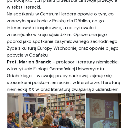
pomocą których pisarz przekształcił swoje przeżycia
w tekst literacki.
Na spotkaniu w Centrum Herdera opowie o tym, co
znaczyło spotkanie z Polską dla Döblina, co go
interesowało i inspirowało, a co irytowało i
zniechęcało w kraju sąsiedzkim. Opisze ona jego
podróż jako spotkanie zasymilowanego zachodniego
Żyda z kulturą Europy Wschodniej oraz opowie o jego
pobycie w Gdańsku.
Prof. Marion Brandt
– profesor literatury niemieckiej
w Instytucie Filologii Germańskiej Uniwersytetu
Gdańskiego – w swojej pracy naukowej zajmuje się
stosunkami polsko-niemieckimi w literaturze, literaturą
niemiecką XX w. oraz literaturą związaną z Gdańskiem.