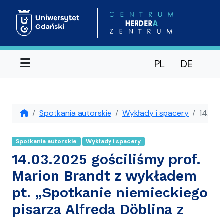
Menu
PL
DE
Spotkania autorskie
Wykłady i spacery
14.03
Spotkania autorskie
Wykłady i spacery
14.03.2025 gościliśmy prof.
Marion Brandt z wykładem
pt. „Spotkanie niemieckiego
pisarza Alfreda Döblina z