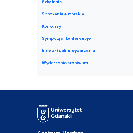
Szkolenia
Spotkania autorskie
Konkursy
Sympozja i konferencje
Inne aktualne wydarzenia
Wydarzenia archiwum
Centrum Herdera