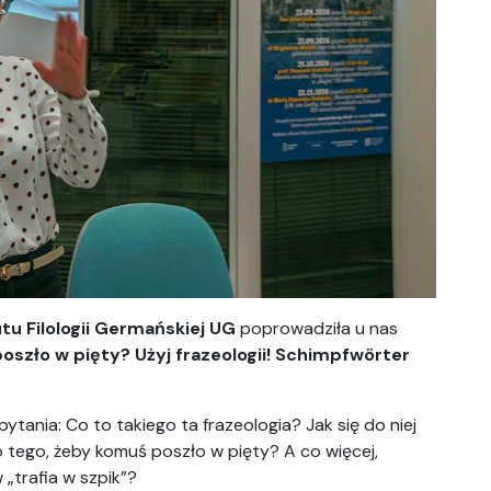
tu Filologii Germańskiej UG
poprowadziła u nas
szło w pięty? Użyj frazeologii! Schimpfwörter
ytania: Co to takiego ta frazeologia? Jak się do niej
o tego, żeby komuś poszło w pięty? A co więcej,
 „trafia w szpik”?