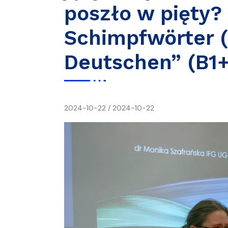
poszło w pięty? 
Schimpfwörter (
Deutschen” (B1+
napisał(a)
2024-10-22
/
2024-10-22
Ania