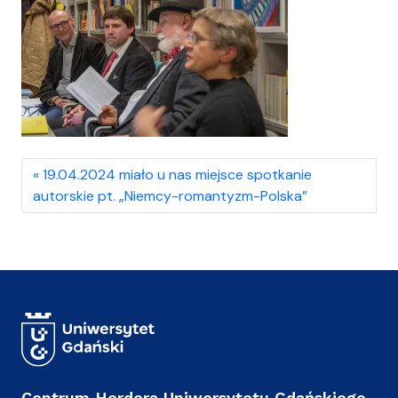
19.04.2024 miało u nas miejsce spotkanie
autorskie pt. „Niemcy-romantyzm-Polska”
Centrum Herdera Uniwersytetu Gdańskiego