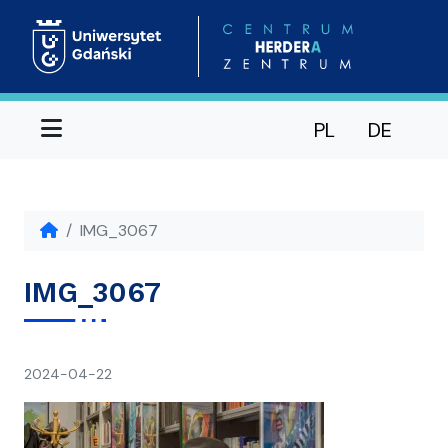
Menu
PL
DE
IMG_3067
IMG_3067
napisał(a)
2024-04-22
Ania