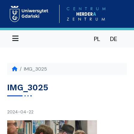
Menu
PL
DE
IMG_3025
IMG_3025
napisał(a)
2024-04-22
Ania