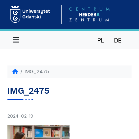
Menu
PL
DE
IMG_2475
IMG_2475
napisał(a)
2024-02-19
Ania