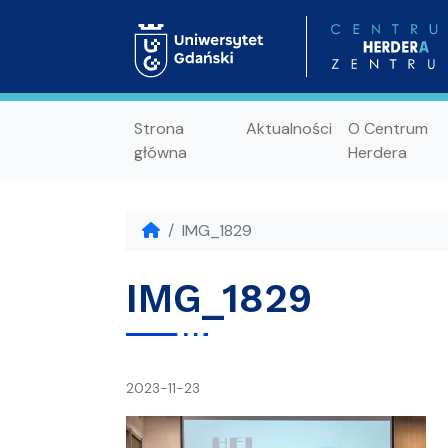
Strona
Aktualności
O Centrum
główna
Herdera
IMG_1829
IMG_1829
napisał(a)
2023-11-23
Ania