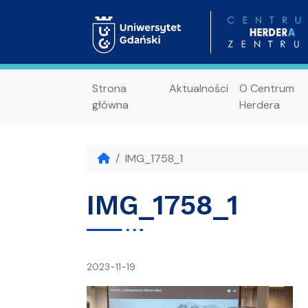
Strona
Aktualności
O Centrum
główna
Herdera
IMG_1758_1
IMG_1758_1
napisał(a)
2023-11-19
Ania