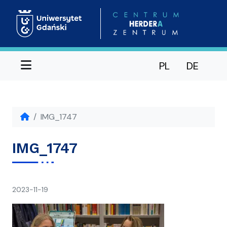
Menu
PL
DE
IMG_1747
IMG_1747
napisał(a)
2023-11-19
Ania