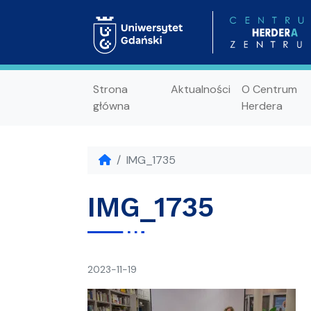
Strona
Aktualności
O Centrum
główna
Herdera
IMG_1735
IMG_1735
napisał(a)
2023-11-19
Ania