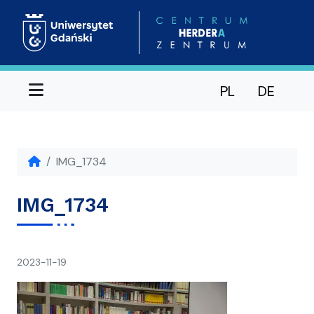
Menu
PL
DE
IMG_1734
IMG_1734
napisał(a)
2023-11-19
Ania