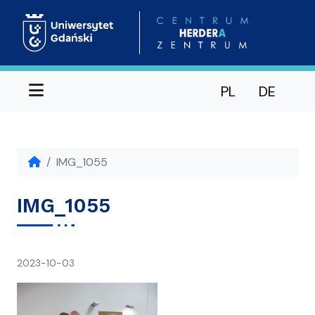
Menu
PL
DE
IMG_1055
IMG_1055
napisał(a)
2023-10-03
Ania