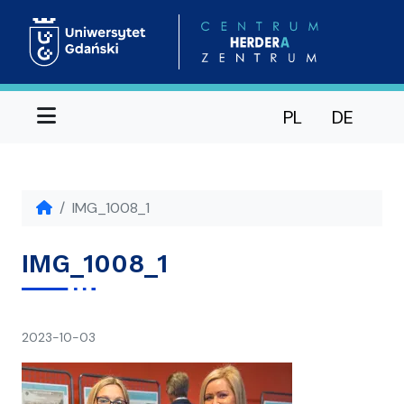
Menu
PL
DE
IMG_1008_1
IMG_1008_1
napisał(a)
2023-10-03
Ania