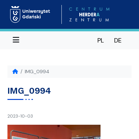
Menu
PL
DE
IMG_0994
IMG_0994
napisał(a)
2023-10-03
Ania