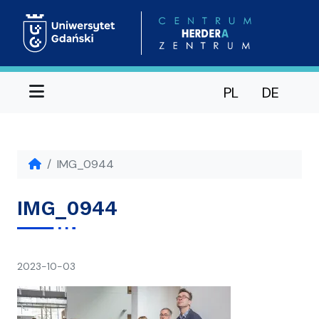
Menu
PL
DE
IMG_0944
IMG_0944
napisał(a)
2023-10-03
Ania