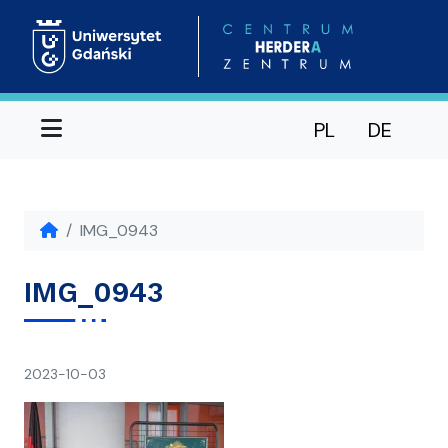
Menu
PL
DE
IMG_0943
IMG_0943
napisał(a)
2023-10-03
Ania