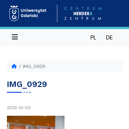
Menu
PL
DE
IMG_0929
IMG_0929
napisał(a)
2023-10-03
Ania