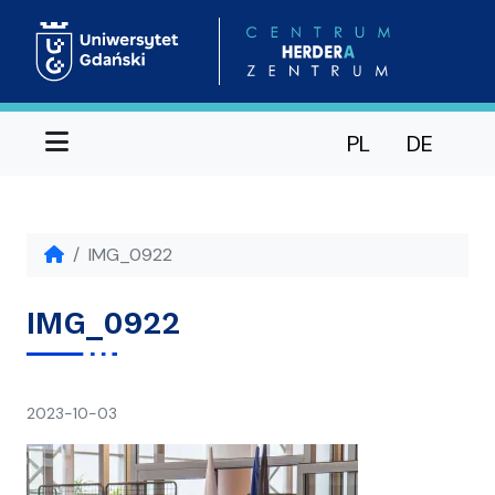
Menu
PL
DE
IMG_0922
IMG_0922
napisał(a)
2023-10-03
Ania