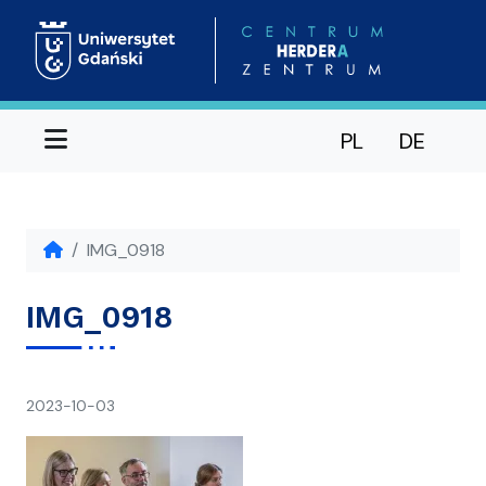
Menu
PL
DE
IMG_0918
IMG_0918
napisał(a)
2023-10-03
Ania