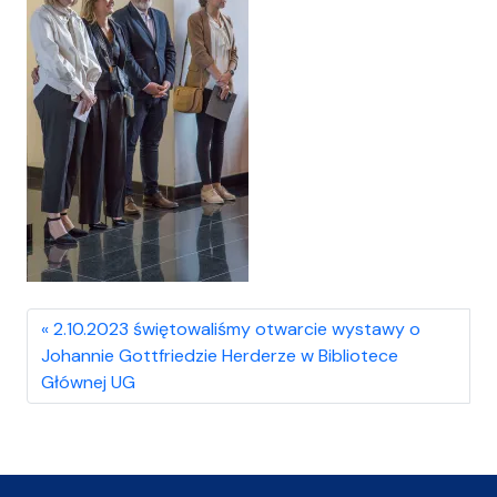
2.10.2023 świętowaliśmy otwarcie wystawy o
Johannie Gottfriedzie Herderze w Bibliotece
Głównej UG