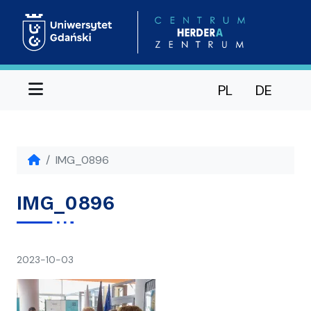
Menu
PL
DE
IMG_0896
IMG_0896
napisał(a)
2023-10-03
Ania