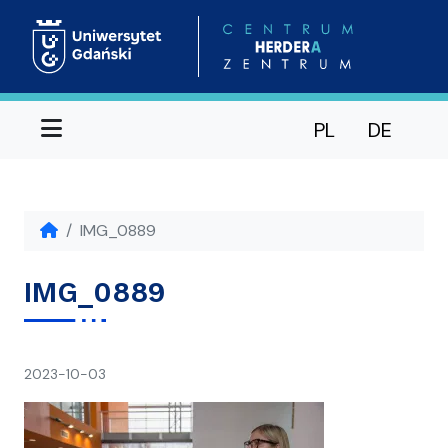
Menu
PL
DE
IMG_0889
IMG_0889
napisał(a)
2023-10-03
Ania