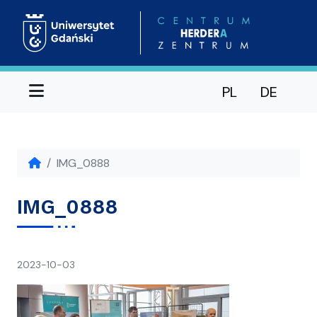
Menu
PL
DE
IMG_0888
IMG_0888
napisał(a)
2023-10-03
Ania