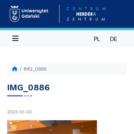
Menu
PL
DE
IMG_0886
IMG_0886
napisał(a)
2023-10-03
Ania