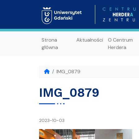
Strona
Aktualności
O Centrum
główna
Herdera
IMG_0879
IMG_0879
napisał(a)
2023-10-03
Ania