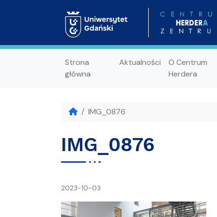
Strona
Aktualności
O Centrum
główna
Herdera
IMG_0876
IMG_0876
napisał(a)
2023-10-03
Ania