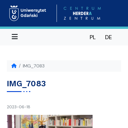
Menu
PL
DE
IMG_7083
IMG_7083
napisał(a)
2023-06-18
Ania