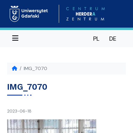
Menu
PL
DE
IMG_7070
IMG_7070
napisał(a)
2023-06-18
Ania