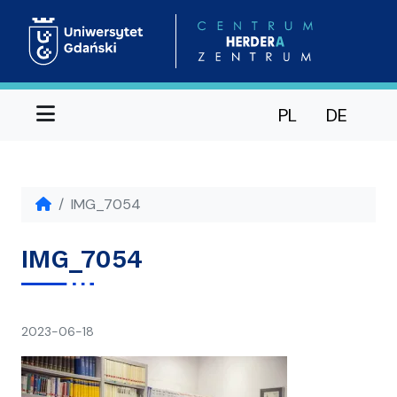
Menu
PL
DE
IMG_7054
IMG_7054
napisał(a)
2023-06-18
Ania