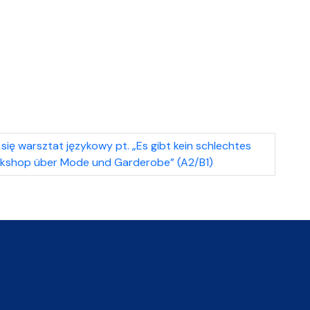
ię warsztat językowy pt. „Es gibt kein schlechtes
Workshop über Mode und Garderobe” (A2/B1)