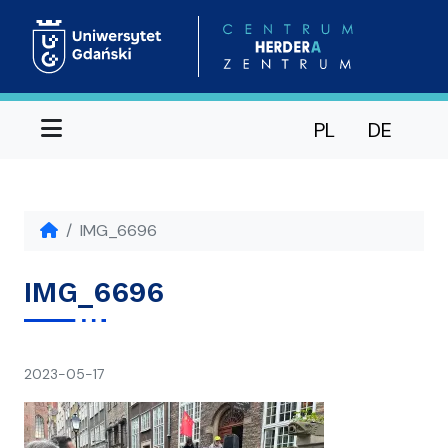
Menu
PL
DE
IMG_6696
IMG_6696
napisał(a)
2023-05-17
Ania