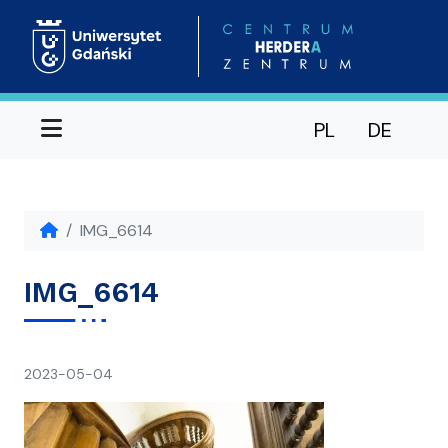
Menu
PL
DE
IMG_6614
IMG_6614
napisał(a)
2023-05-04
Ania