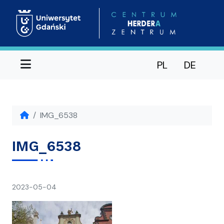
Menu
PL
DE
IMG_6538
IMG_6538
napisał(a)
2023-05-04
Ania