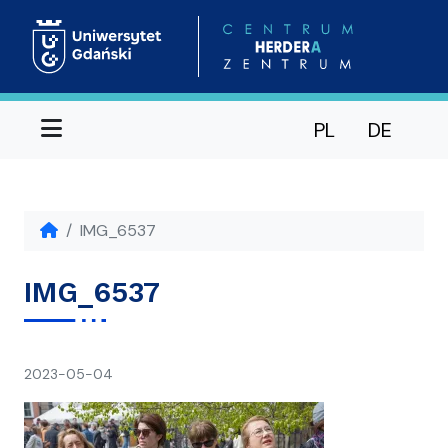
Menu
PL
DE
IMG_6537
IMG_6537
napisał(a)
2023-05-04
Ania