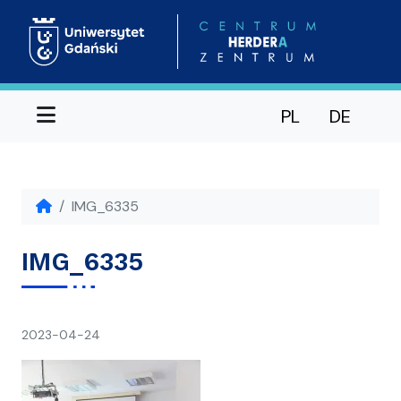
Menu
PL
DE
IMG_6335
IMG_6335
napisał(a)
2023-04-24
Ania