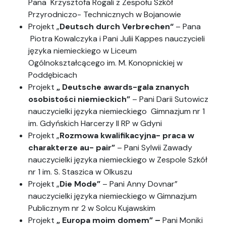
Pana Krzysztofa Rogali z Zespołu Szkół
Przyrodniczo- Technicznych w Bojanowie
Projekt „
Deutsch durch Verbrechen“
– Pana
Piotra Kowalczyka i Pani Julii Kappes nauczycieli
języka niemieckiego w Liceum
Ogólnokształcącego im. M. Konopnickiej w
Poddębicach
Projekt
„ Deutsche awards-gala znanych
osobistości niemieckich”
– Pani Darii Sutowicz
nauczycielki języka niemieckiego Gimnazjum nr 1
im. Gdyńskich Harcerzy II RP w Gdyni
Projekt „
Rozmowa kwalifikacyjna- praca w
charakterze au- pair”
– Pani Sylwii Zawady
nauczycielki języka niemieckiego w Zespole Szkół
nr 1 im. S. Staszica w Olkuszu
Projekt „
Die Mode”
– Pani Anny Dovnar”
nauczycielki języka niemieckiego w Gimnazjum
Publicznym nr 2 w Solcu Kujawskim
Projekt
„ Europa moim domem” –
Pani Moniki