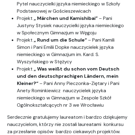
Pytel nauczycielki języka niemieckiego w Szkoły
Podstawowej w Gościeszewicach
Projekt
„ Märchen und Kamishibai”
– Pani
Justyny Stysiek nauczycielki języka niemieckiego
w Społecznym Gimnazjum w Węgoju
Projekt
„ Rund um die Schule“
– Pani Kamili
Simon i Pani Emilii Dopke nauczycielek języka
niemieckiego w Gimnazjum im. Kard. S.
Wyszyńskiego w Stężycy
Projekt
„ Was weißt du schon vom Deutsch
und den deutschprachigen Ländern, mein
Kleiner?“
– Pani Anny Pieczonka-Ziętary i Pani
Anety Rominkiewicz nauczycielek języka
niemieckiego w Gimnazjum w Zespole Szkół
Ogólnokształcących nr 3 we Wrocławiu
Serdecznie gratulujemy laureatom i bardzo dziękujemy
nauczycielom, którzy nie zostali laureatami konkursu
za przesłanie opisów bardzo ciekawych projektów.