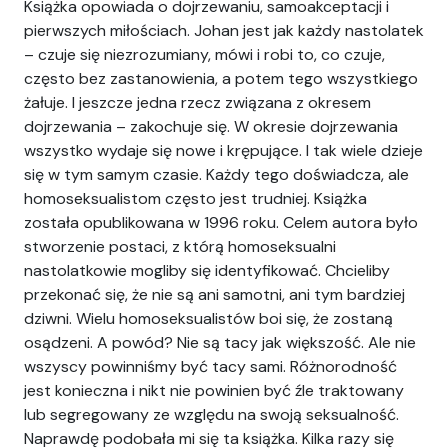
Książka opowiada o dojrzewaniu, samoakceptacji i
pierwszych miłościach. Johan jest jak każdy nastolatek
– czuje się niezrozumiany, mówi i robi to, co czuje,
często bez zastanowienia, a potem tego wszystkiego
żałuje. I jeszcze jedna rzecz związana z okresem
dojrzewania – zakochuje się. W okresie dojrzewania
wszystko wydaje się nowe i krępujące. I tak wiele dzieje
się w tym samym czasie. Każdy tego doświadcza, ale
homoseksualistom często jest trudniej. Książka
została opublikowana w 1996 roku. Celem autora było
stworzenie postaci, z którą homoseksualni
nastolatkowie mogliby się identyfikować. Chcieliby
przekonać się, że nie są ani samotni, ani tym bardziej
dziwni. Wielu homoseksualistów boi się, że zostaną
osądzeni. A powód? Nie są tacy jak większość. Ale nie
wszyscy powinniśmy być tacy sami. Różnorodność
jest konieczna i nikt nie powinien być źle traktowany
lub segregowany ze względu na swoją seksualność.
Naprawdę podobała mi się ta książka. Kilka razy się