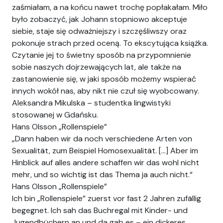
zaśmiałam, a na końcu nawet trochę popłakałam. Miło
było zobaczyć, jak Johann stopniowo akceptuje
siebie, staje się odważniejszy i szczęśliwszy oraz
pokonuje strach przed oceną. To ekscytująca książka.
Czytanie jej to świetny sposób na przypomnienie
sobie naszych dojrzewających lat, ale także na
zastanowienie się, w jaki sposób możemy wspierać
innych wokół nas, aby nikt nie czuł się wyobcowany.
Aleksandra Mikulska – studentka lingwistyki
stosowanej w Gdańsku.
Hans Olsson „Rollenspiele”
„Dann haben wir da noch verschiedene Arten von
Sexualität, zum Beispiel Homosexualität. […] Aber im
Hinblick auf alles andere schaffen wir das wohl nicht
mehr, und so wichtig ist das Thema ja auch nicht.“
Hans Olsson „Rollenspiele”
Ich bin „Rollenspiele” zuerst vor fast 2 Jahren zufällig
begegnet. Ich sah das Buchregal mit Kinder- und
Jugendbüchern an und da gab es – ein dickeres