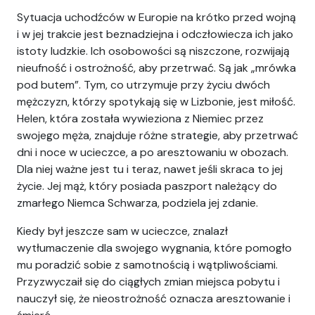
Sytuacja uchodźców w Europie na krótko przed wojną
i w jej trakcie jest beznadziejna i odczłowiecza ich jako
istoty ludzkie. Ich osobowości są niszczone, rozwijają
nieufność i ostrożność, aby przetrwać. Są jak „mrówka
pod butem”. Tym, co utrzymuje przy życiu dwóch
mężczyzn, którzy spotykają się w Lizbonie, jest miłość.
Helen, która została wywieziona z Niemiec przez
swojego męża, znajduje różne strategie, aby przetrwać
dni i noce w ucieczce, a po aresztowaniu w obozach.
Dla niej ważne jest tu i teraz, nawet jeśli skraca to jej
życie. Jej mąż, który posiada paszport należący do
zmarłego Niemca Schwarza, podziela jej zdanie.
Kiedy był jeszcze sam w ucieczce, znalazł
wytłumaczenie dla swojego wygnania, które pomogło
mu poradzić sobie z samotnością i wątpliwościami.
Przyzwyczaił się do ciągłych zmian miejsca pobytu i
nauczył się, że nieostrożność oznacza aresztowanie i