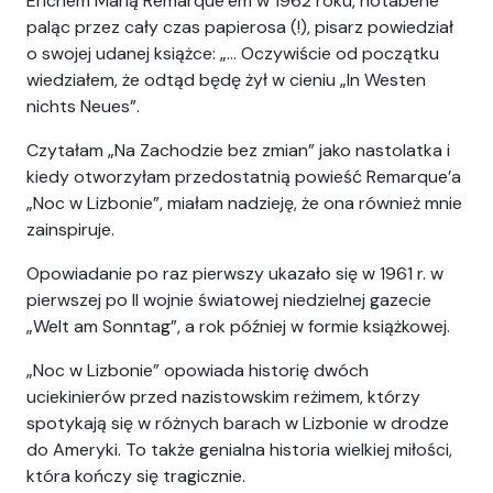
Erichem Marią Remarque’em w 1962 roku, notabene
paląc przez cały czas papierosa (!), pisarz powiedział
o swojej udanej książce: „… Oczywiście od początku
wiedziałem, że odtąd będę żył w cieniu „In Westen
nichts Neues”.
Czytałam „Na Zachodzie bez zmian” jako nastolatka i
kiedy otworzyłam przedostatnią powieść Remarque’a
„Noc w Lizbonie”, miałam nadzieję, że ona również mnie
zainspiruje.
Opowiadanie po raz pierwszy ukazało się w 1961 r. w
pierwszej po II wojnie światowej niedzielnej gazecie
„Welt am Sonntag”, a rok później w formie książkowej.
„Noc w Lizbonie” opowiada historię dwóch
uciekinierów przed nazistowskim reżimem, którzy
spotykają się w różnych barach w Lizbonie w drodze
do Ameryki. To także genialna historia wielkiej miłości,
która kończy się tragicznie.