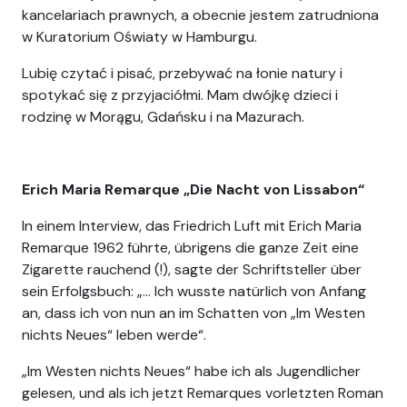
kancelariach prawnych, a obecnie jestem zatrudniona
w Kuratorium Oświaty w Hamburgu.
Lubię czytać i pisać, przebywać na łonie natury i
spotykać się z przyjaciółmi. Mam dwójkę dzieci
i
rodzin
ę
w Mor
ą
gu, Gdańsku i na Mazurach.
Erich Maria Remarque „Die Nacht von Lissabon“
In einem Interview, das Friedrich Luft mit Erich Maria
Remarque 1962 führte, übrigens die ganze Zeit eine
Zigarette rauchend (!), sagte der Schriftsteller über
sein Erfolgsbuch: „… Ich wusste natürlich von Anfang
an, dass ich von nun an im Schatten von „Im Westen
nichts Neues“ leben werde“.
„Im Westen nichts Neues“ habe ich als Jugendlicher
gelesen, und als ich jetzt Remarques vorletzten Roman